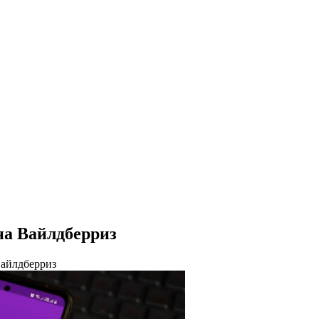
на Вайлдберриз
Вайлдберриз